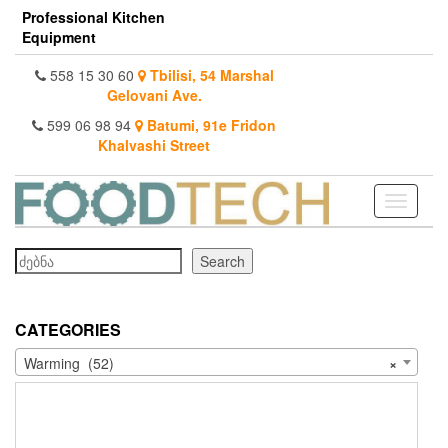
Skip
Professional Kitchen
to
Equipment
the
content
558 15 30 60
Tbilisi, 54 Marshal
Gelovani Ave.
599 06 98 94
Batumi, 91e Fridon
Khalvashi Street
Toggle
navigati
Search
Search
CATEGORIES
Warming (52)
×