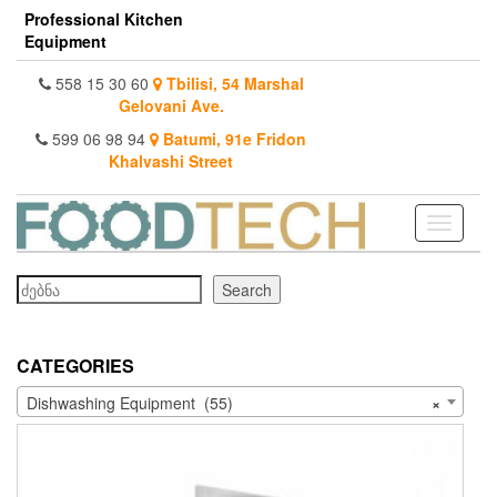
Skip
Professional Kitchen
to
Equipment
the
content
558 15 30 60
Tbilisi, 54 Marshal
Gelovani Ave.
599 06 98 94
Batumi, 91e Fridon
Khalvashi Street
Toggle
navigati
Search
Search
CATEGORIES
Dishwashing Equipment (55)
×