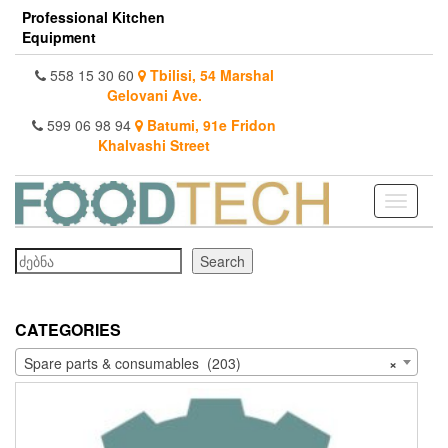
Skip
Professional Kitchen
to
Equipment
the
content
558 15 30 60
Tbilisi, 54 Marshal
Gelovani Ave.
599 06 98 94
Batumi, 91e Fridon
Khalvashi Street
Toggle
navigati
Search
Search
CATEGORIES
Spare parts & consumables (203)
×