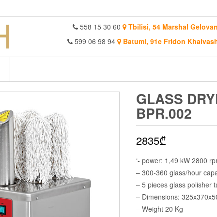
558 15 30 60
Tbilisi, 54 Marshal Gelovan
599 06 98 94
Batumi, 91e Fridon Khalvash
GLASS DRY
BPR.002
2835
₾
‘- power: 1,49 kW 2800 r
– 300-360 glass/hour capa
– 5 pieces glass polisher t
– Dimensions: 325x370x5
– Weight 20 Kg