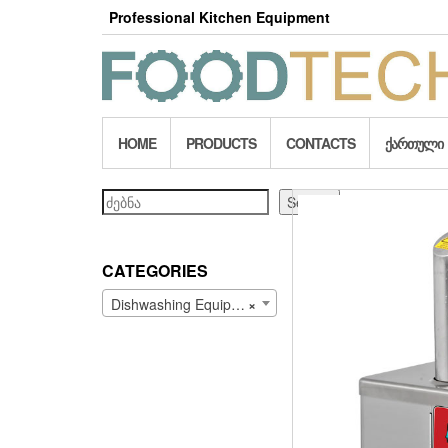
Skip
Professional Kitchen Equipment
to
the
content
HOME
PRODUCTS
CONTACTS
ᲥᲐᲠᲗᲣᲚᲘ
Search
Search
CATEGORIES
Dishwashing Equipment (55)
×