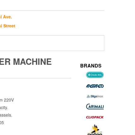
i Ave.
i Street
ER MACHINE
BRANDS
pm 220V
city.
assels.
05