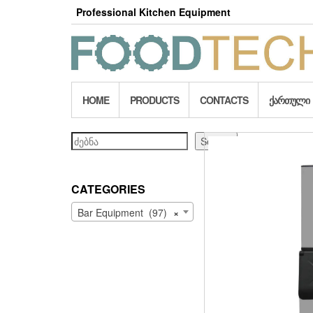
Skip
Professional Kitchen Equipment
to
the
content
HOME
PRODUCTS
CONTACTS
ᲥᲐᲠᲗᲣᲚᲘ
Search
Search
CATEGORIES
Bar Equipment (97)
×