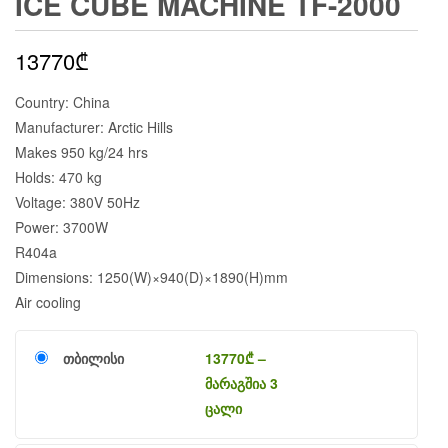
ICE CUBE MACHINE TF-2000
13770
₾
Country: China
Manufacturer: Arctic Hills
Makes 950 kg/24 hrs
Holds: 470 kg
Voltage: 380V 50Hz
Power: 3700W
R404a
Dimensions: 1250(W)×940(D)×1890(H)mm
Air cooling
თბილისი
13770
₾
–
მარაგშია 3
ცალი