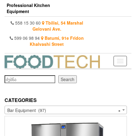
Skip
Professional Kitchen
to
Equipment
the
content
558 15 30 60
Tbilisi, 54 Marshal
Gelovani Ave.
599 06 98 94
Batumi, 91e Fridon
Khalvashi Street
Toggle
navigati
Search
Search
CATEGORIES
Bar Equipment (97)
×