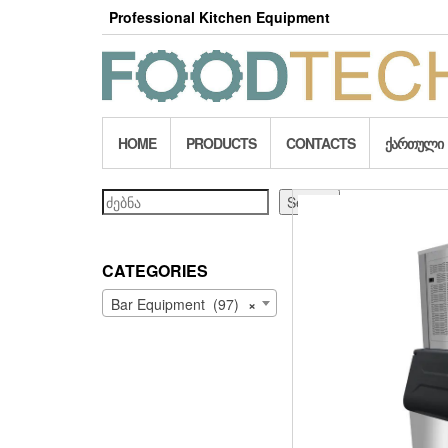
Skip
Professional Kitchen Equipment
to
the
content
HOME
PRODUCTS
CONTACTS
ᲥᲐᲠᲗᲣᲚᲘ
Search
Search
CATEGORIES
Bar Equipment (97)
×