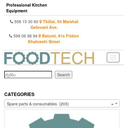
Skip
Professional Kitchen
to
Equipment
the
content
558 15 30 60
Tbilisi, 54 Marshal
Gelovani Ave.
599 06 98 94
Batumi, 91e Fridon
Khalvashi Street
Toggle
navigati
Search
Search
CATEGORIES
Spare parts & consumables (203)
×