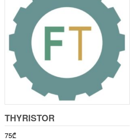
THYRISTOR
75
₾