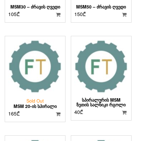
MSM30 – ᲫᲠᲐᲕᲘᲡ ᲦᲕᲔᲓᲘ
MSM50 – ᲫᲠᲐᲕᲘᲡ ᲦᲕᲔᲓᲘ
105
₾
150
₾
ᲡᲞᲘᲠᲐᲚᲣᲠᲘᲡ MSM
Sold Out
ᲖᲔᲗᲘᲡ ᲡᲐᲚᲜᲘᲙᲘ ᲠᲒᲝᲚᲘ
MSM 20-ᲘᲡ ᲡᲞᲘᲠᲐᲚᲘ
40
₾
165
₾