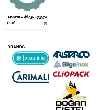
MSM20 – ᲫᲠᲐᲕᲘᲡ ᲦᲕᲔᲓᲘ
110
₾
BRANDS