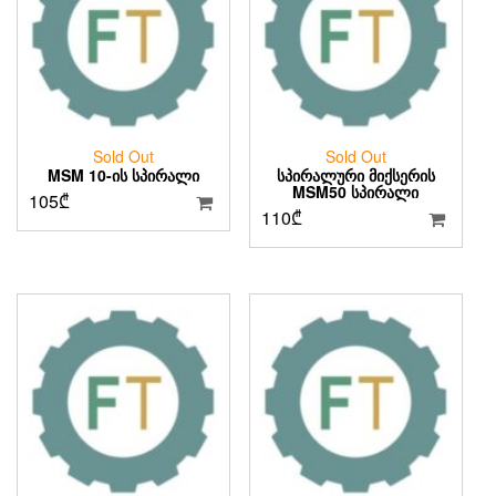
Sold Out
Sold Out
MSM 10-ᲘᲡ ᲡᲞᲘᲠᲐᲚᲘ
ᲡᲞᲘᲠᲐᲚᲣᲠᲘ ᲛᲘᲥᲡᲔᲠᲘᲡ
MSM50 ᲡᲞᲘᲠᲐᲚᲘ
105
₾
110
₾