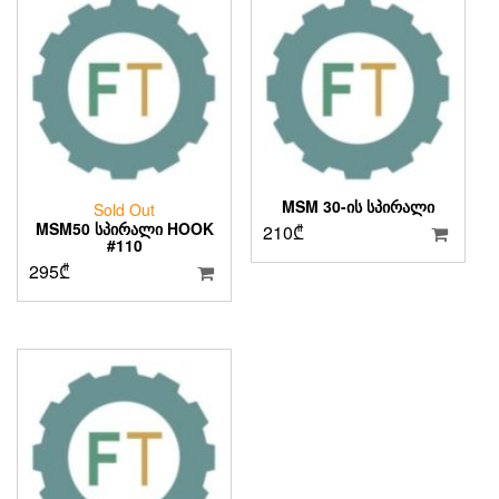
MSM 30-ᲘᲡ ᲡᲞᲘᲠᲐᲚᲘ
Sold Out
MSM50 ᲡᲞᲘᲠᲐᲚᲘ HOOK
210
₾
#110
295
₾