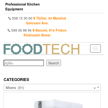
Skip
Professional Kitchen
to
Equipment
the
content
558 15 30 60
Tbilisi, 54 Marshal
Gelovani Ave.
599 06 98 94
Batumi, 91e Fridon
Khalvashi Street
Toggle
navigati
Search
Search
CATEGORIES
Mixers (51)
×