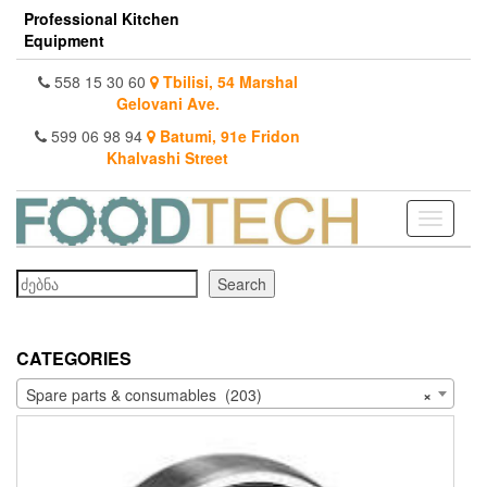
Skip
Professional Kitchen
to
Equipment
the
content
558 15 30 60
Tbilisi, 54 Marshal
Gelovani Ave.
599 06 98 94
Batumi, 91e Fridon
Khalvashi Street
Toggle
navigati
Search
Search
CATEGORIES
Spare parts & consumables (203)
×