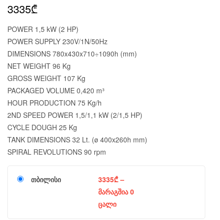
3335
₾
POWER 1,5 kW (2 HP)
POWER SUPPLY 230V/1N/50Hz
DIMENSIONS 780x430x710÷1090h (mm)
NET WEIGHT 96 Kg
GROSS WEIGHT 107 Kg
PACKAGED VOLUME 0,420 m³
HOUR PRODUCTION 75 Kg/h
2ND SPEED POWER 1,5/1,1 kW (2/1,5 HP)
CYCLE DOUGH 25 Kg
TANK DIMENSIONS 32 Lt. (ø 400x260h mm)
SPIRAL REVOLUTIONS 90 rpm
თბილისი
3335
₾
–
მარაგშია 0
ცალი