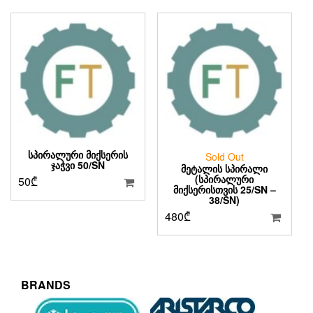
ᲡᲞᲘᲠᲐᲚᲣᲠᲘ ᲛᲘᲥᲡᲔᲠᲘᲡ
Sold Out
ᲯᲐᲭᲕᲘ 50/SN
ᲛᲔᲢᲐᲚᲘᲡ ᲡᲞᲘᲠᲐᲚᲘ
(ᲡᲞᲘᲠᲐᲚᲣᲠᲘ
50
₾
ᲛᲘᲥᲡᲔᲠᲘᲡᲗᲕᲘᲡ 25/SN –
38/SN)
480
₾
BRANDS