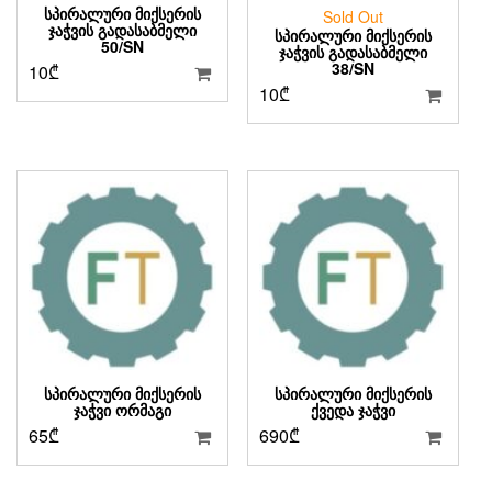
ᲡᲞᲘᲠᲐᲚᲣᲠᲘ ᲛᲘᲥᲡᲔᲠᲘᲡ
Sold Out
ᲯᲐᲭᲕᲘᲡ ᲒᲐᲓᲐᲡᲐᲑᲛᲔᲚᲘ
ᲡᲞᲘᲠᲐᲚᲣᲠᲘ ᲛᲘᲥᲡᲔᲠᲘᲡ
50/SN
ᲯᲐᲭᲕᲘᲡ ᲒᲐᲓᲐᲡᲐᲑᲛᲔᲚᲘ
38/SN
10
₾
10
₾
ᲡᲞᲘᲠᲐᲚᲣᲠᲘ ᲛᲘᲥᲡᲔᲠᲘᲡ
ᲡᲞᲘᲠᲐᲚᲣᲠᲘ ᲛᲘᲥᲡᲔᲠᲘᲡ
ᲯᲐᲭᲕᲘ ᲝᲠᲛᲐᲒᲘ
ᲥᲕᲔᲓᲐ ᲯᲐᲭᲕᲘ
65
₾
690
₾