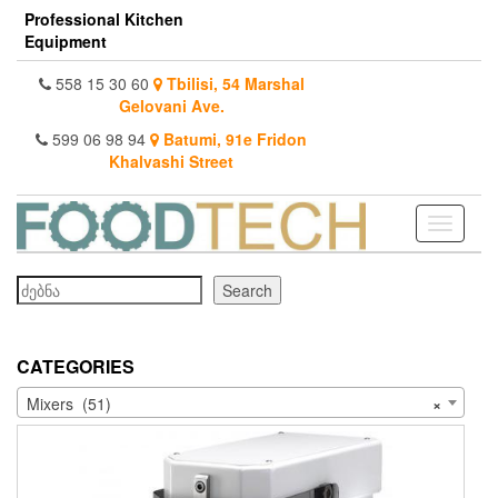
Skip
Professional Kitchen
to
Equipment
the
content
558 15 30 60
Tbilisi, 54 Marshal
Gelovani Ave.
599 06 98 94
Batumi, 91e Fridon
Khalvashi Street
Toggle
navigati
Search
Search
CATEGORIES
Mixers (51)
×