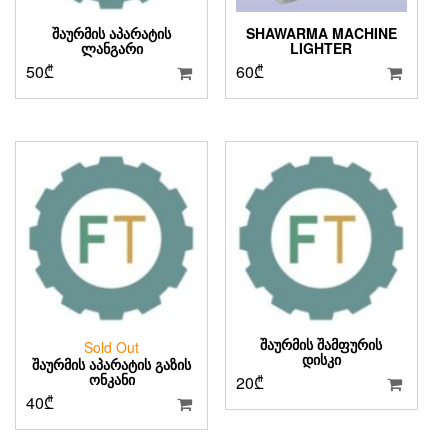
ᲨᲐᲣᲠᲛᲘᲡ ᲐᲞᲐᲠᲐᲢᲘᲡ
SHAWARMA MACHINE
ᲚᲐᲜᲒᲐᲠᲘ
LIGHTER
50
₾
60
₾
ᲨᲐᲣᲠᲛᲘᲡ ᲨᲐᲛᲤᲣᲠᲘᲡ
Sold Out
ᲓᲘᲡᲙᲘ
ᲨᲐᲣᲠᲛᲘᲡ ᲐᲞᲐᲠᲐᲢᲘᲡ ᲒᲐᲖᲘᲡ
ᲝᲜᲙᲐᲜᲘ
20
₾
40
₾