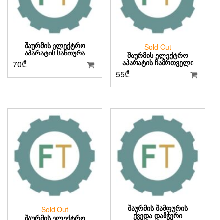
ᲨᲐᲣᲠᲛᲘᲡ ᲔᲚᲔᲥᲢᲠᲝ
Sold Out
ᲐᲞᲐᲠᲐᲢᲘᲡ ᲡᲐᲜᲗᲣᲠᲐ
ᲨᲐᲣᲠᲛᲘᲡ ᲔᲚᲔᲥᲢᲠᲝ
ᲐᲞᲐᲠᲐᲢᲘᲡ ᲩᲐᲛᲠᲗᲕᲔᲚᲘ
70
₾
55
₾
ᲨᲐᲣᲠᲛᲘᲡ ᲨᲐᲛᲤᲣᲠᲘᲡ
Sold Out
ᲥᲕᲔᲓᲐ ᲓᲐᲛᲭᲔᲠᲘ
ᲨᲐᲣᲠᲛᲘᲡ ᲔᲚᲔᲥᲢᲠᲝ