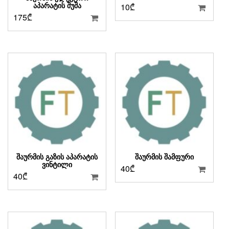
ᲐᲞᲐᲠᲐᲢᲘᲡ ᲨᲣᲨᲐ
10
₾
175
₾
ᲨᲐᲣᲠᲛᲘᲡ ᲒᲐᲖᲘᲡ ᲐᲞᲐᲠᲐᲢᲘᲡ
ᲨᲐᲣᲠᲛᲘᲡ ᲨᲐᲛᲤᲣᲠᲘ
ᲕᲘᲜᲢᲘᲚᲘ
40
₾
40
₾