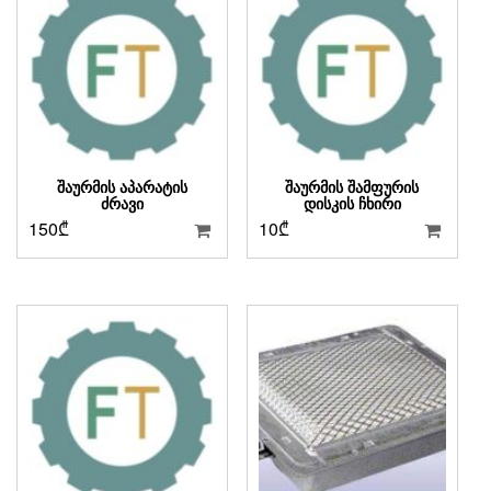
ᲨᲐᲣᲠᲛᲘᲡ ᲐᲞᲐᲠᲐᲢᲘᲡ
ᲨᲐᲣᲠᲛᲘᲡ ᲨᲐᲛᲤᲣᲠᲘᲡ
ᲫᲠᲐᲕᲘ
ᲓᲘᲡᲙᲘᲡ ᲩᲮᲘᲠᲘ
150
₾
10
₾