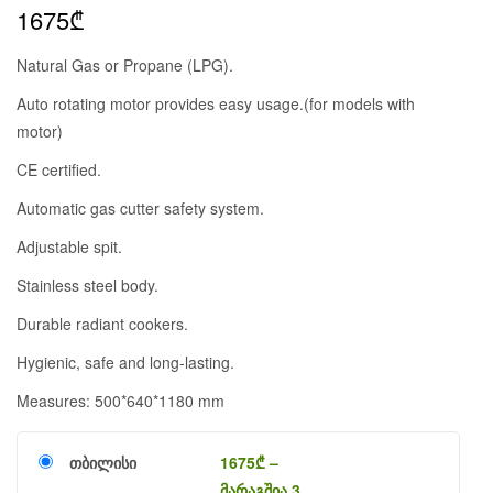
1675
₾
Natural Gas or Propane (LPG).
Auto rotating motor provides easy usage.(for models with
motor)
CE certified.
Automatic gas cutter safety system.
Adjustable spit.
Stainless steel body.
Durable radiant cookers.
Hygienic, safe and long-lasting.
Measures: 500*640*1180 mm
თბილისი
1675
₾
–
მარაგშია 3