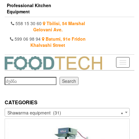
Skip
Professional Kitchen
to
Equipment
the
content
558 15 30 60
Tbilisi, 54 Marshal
Gelovani Ave.
599 06 98 94
Batumi, 91e Fridon
Khalvashi Street
Toggle
navigati
Search
Search
CATEGORIES
Shawarma equipment (31)
×