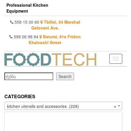
Skip
Professional Kitchen
to
Equipment
the
content
558 15 30 60
Tbilisi, 54 Marshal
Gelovani Ave.
599 06 98 94
Batumi, 91e Fridon
Khalvashi Street
Toggle
navigati
Search
Search
CATEGORIES
kitchen utensils and accessories (228)
×