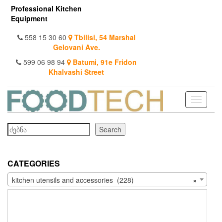
Skip
Professional Kitchen
to
Equipment
the
content
558 15 30 60
Tbilisi, 54 Marshal
Gelovani Ave.
599 06 98 94
Batumi, 91e Fridon
Khalvashi Street
Toggle
navigati
Search
Search
CATEGORIES
kitchen utensils and accessories (228)
×