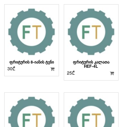
ᲤᲠᲘᲢᲣᲠᲘᲡ 8-ᲘᲐᲜᲘᲡ ᲢᲔᲜᲘ
ᲤᲠᲘᲢᲣᲠᲘᲡ ᲙᲐᲚᲐᲗᲐ
HEF-4L
30
₾
25
₾