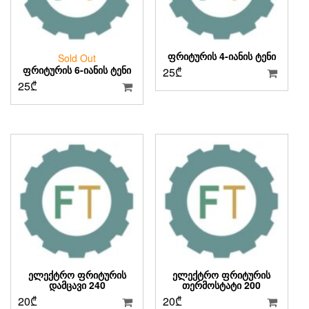
ᲤᲠᲘᲢᲣᲠᲘᲡ 4-ᲘᲐᲜᲘᲡ ᲢᲔᲜᲘ
Sold Out
ᲤᲠᲘᲢᲣᲠᲘᲡ 6-ᲘᲐᲜᲘᲡ ᲢᲔᲜᲘ
25
₾
25
₾
ᲔᲚᲔᲥᲢᲠᲝ ᲤᲠᲘᲢᲣᲠᲘᲡ
ᲔᲚᲔᲥᲢᲠᲝ ᲤᲠᲘᲢᲣᲠᲘᲡ
ᲓᲐᲛᲪᲐᲕᲘ 240
ᲗᲔᲠᲛᲝᲡᲢᲐᲢᲘ 200
20
₾
20
₾