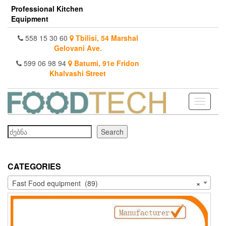
Skip
Professional Kitchen
to
Equipment
the
content
558 15 30 60
Tbilisi, 54 Marshal
Gelovani Ave.
599 06 98 94
Batumi, 91e Fridon
Khalvashi Street
Toggle
navigati
Search
Search
CATEGORIES
Fast Food equipment (89)
×