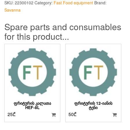
SKU:
22300102
Category:
Fast Food equipment
Brand:
Savanna
Spare parts and consumables
for this product...
ᲤᲠᲘᲢᲣᲠᲘᲡ ᲙᲐᲚᲐᲗᲐ
ᲤᲠᲘᲢᲣᲠᲘᲡ 12-ᲘᲐᲜᲘᲡ
HEF-8L
ᲢᲔᲜᲘ
25
₾
50
₾