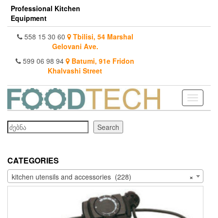
Skip
Professional Kitchen
to
Equipment
the
content
558 15 30 60
Tbilisi, 54 Marshal
Gelovani Ave.
599 06 98 94
Batumi, 91e Fridon
Khalvashi Street
Toggle
navigati
Search
Search
CATEGORIES
kitchen utensils and accessories (228)
×